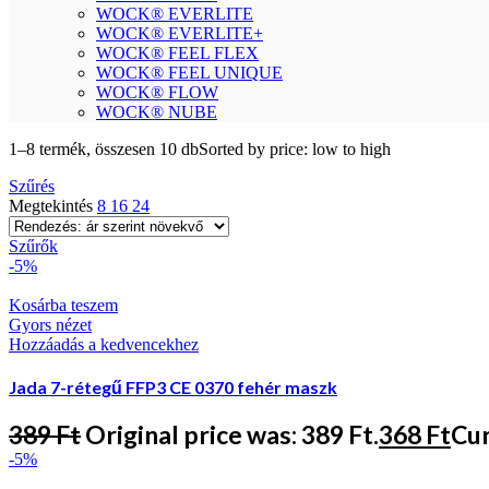
WOCK® EVERLITE
WOCK® EVERLITE+
WOCK® FEEL FLEX
WOCK® FEEL UNIQUE
WOCK® FLOW
WOCK® NUBE
1–8 termék, összesen 10 db
Sorted by price: low to high
Szűrés
Megtekintés
8
16
24
Szűrők
-5%
Kosárba teszem
Gyors nézet
Hozzáadás a kedvencekhez
Jada 7-rétegű FFP3 CE 0370 fehér maszk
389
Ft
Original price was: 389 Ft.
368
Ft
Cur
-5%