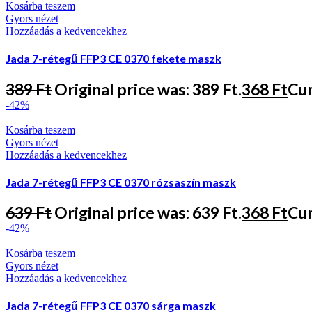
Kosárba teszem
Gyors nézet
Hozzáadás a kedvencekhez
Jada 7-rétegű FFP3 CE 0370 fekete maszk
389
Ft
Original price was: 389 Ft.
368
Ft
Cur
-42%
Kosárba teszem
Gyors nézet
Hozzáadás a kedvencekhez
Jada 7-rétegű FFP3 CE 0370 rózsaszín maszk
639
Ft
Original price was: 639 Ft.
368
Ft
Cur
-42%
Kosárba teszem
Gyors nézet
Hozzáadás a kedvencekhez
Jada 7-rétegű FFP3 CE 0370 sárga maszk