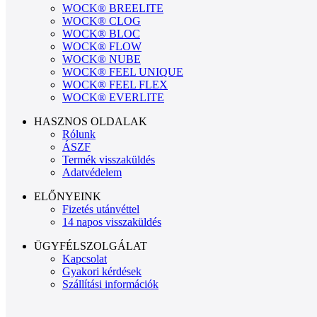
WOCK® BREELITE
WOCK® CLOG
WOCK® BLOC
WOCK® FLOW
WOCK® NUBE
WOCK® FEEL UNIQUE
WOCK® FEEL FLEX
WOCK® EVERLITE
HASZNOS OLDALAK
Rólunk
ÁSZF
Termék visszaküldés
Adatvédelem
ELŐNYEINK
Fizetés utánvéttel
14 napos visszaküldés
ÜGYFÉLSZOLGÁLAT
Kapcsolat
Gyakori kérdések
Szállítási információk