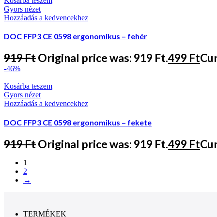
Kosárba teszem
Gyors nézet
Hozzáadás a kedvencekhez
DOC FFP3 CE 0598 ergonomikus – fehér
919
Ft
Original price was: 919 Ft.
499
Ft
Cur
-46%
Kosárba teszem
Gyors nézet
Hozzáadás a kedvencekhez
DOC FFP3 CE 0598 ergonomikus – fekete
919
Ft
Original price was: 919 Ft.
499
Ft
Cur
1
2
→
TERMÉKEK