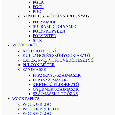
PGLA
PGCL
PDO
NEM FELSZÍVÓDÓ VARRÓANYAG
POLYAMIDE
SUPRAMID POLYAMID
POLYPROPYLEN
POLYESTER
SILK
VÉDŐESZKÖZ
KÉZFERTŐTLENÍTŐ
KULLANCS ÉS SZÚNYOGRIASZTÓ
LATEX, PVC, NITRIL VÉDŐKESZTYŰ
PULZOXIMÉTER
SZÁJMASZK
FFP2 (KN95) SZÁJMASZK
FFP3 SZÁJMASZK
3 RÉTEGŰ ELDOBHATÓ
GYERMEK SZÁJMASZK
SZÁJMASZK LOGÓZÁS
WOCK PAPUCS
WOCK® BLOC
WOCK® BREELITE
WOCK® CLOG