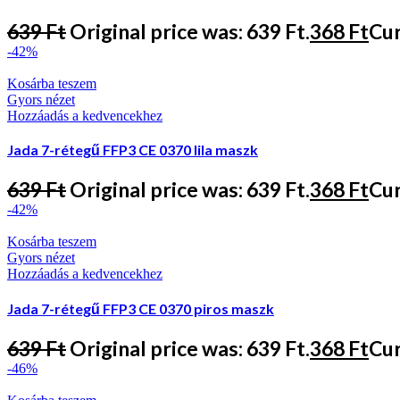
639
Ft
Original price was: 639 Ft.
368
Ft
Cur
-42%
Kosárba teszem
Gyors nézet
Hozzáadás a kedvencekhez
Jada 7-rétegű FFP3 CE 0370 lila maszk
639
Ft
Original price was: 639 Ft.
368
Ft
Cur
-42%
Kosárba teszem
Gyors nézet
Hozzáadás a kedvencekhez
Jada 7-rétegű FFP3 CE 0370 piros maszk
639
Ft
Original price was: 639 Ft.
368
Ft
Cur
-46%