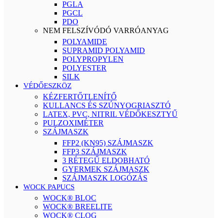
PGLA
PGCL
PDO
NEM FELSZÍVÓDÓ VARRÓANYAG
POLYAMIDE
SUPRAMID POLYAMID
POLYPROPYLEN
POLYESTER
SILK
VÉDŐESZKÖZ
KÉZFERTŐTLENÍTŐ
KULLANCS ÉS SZÚNYOGRIASZTÓ
LATEX, PVC, NITRIL VÉDŐKESZTYŰ
PULZOXIMÉTER
SZÁJMASZK
FFP2 (KN95) SZÁJMASZK
FFP3 SZÁJMASZK
3 RÉTEGŰ ELDOBHATÓ
GYERMEK SZÁJMASZK
SZÁJMASZK LOGÓZÁS
WOCK PAPUCS
WOCK® BLOC
WOCK® BREELITE
WOCK® CLOG