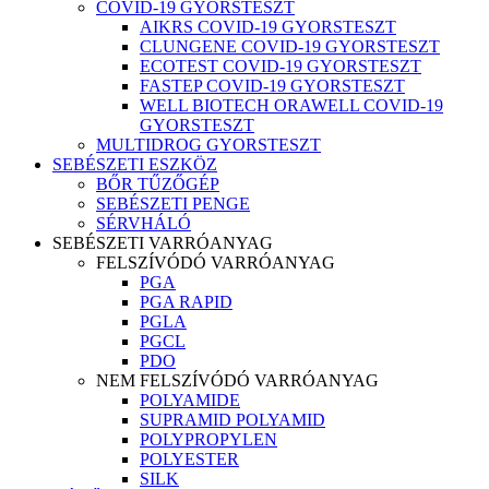
COVID-19 GYORSTESZT
AIKRS COVID-19 GYORSTESZT
CLUNGENE COVID-19 GYORSTESZT
ECOTEST COVID-19 GYORSTESZT
FASTEP COVID-19 GYORSTESZT
WELL BIOTECH ORAWELL COVID-19
GYORSTESZT
MULTIDROG GYORSTESZT
SEBÉSZETI ESZKÖZ
BŐR TŰZŐGÉP
SEBÉSZETI PENGE
SÉRVHÁLÓ
SEBÉSZETI VARRÓANYAG
FELSZÍVÓDÓ VARRÓANYAG
PGA
PGA RAPID
PGLA
PGCL
PDO
NEM FELSZÍVÓDÓ VARRÓANYAG
POLYAMIDE
SUPRAMID POLYAMID
POLYPROPYLEN
POLYESTER
SILK