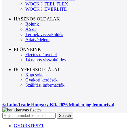
WOCK® FEEL FLEX
WOCK® EVERLITE
HASZNOS OLDALAK
Rólunk
ÁSZF
Termék visszaküldés
Adatvédelem
ELŐNYEINK
Fizetés utánvéttel
14 napos visszaküldés
ÜGYFÉLSZOLGÁLAT
Kapcsolat
Gyakori kérdések
Szállítási információk
© LotusTrade Hungary Kft. 2026 Minden jog fenntartva!
Search
GYORSTESZT