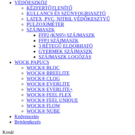
VÉDŐESZKÖZ
KÉZFERTŐTLENÍTŐ
KULLANCS ÉS SZÚNYOGRIASZTÓ
LATEX, PVC, NITRIL VÉDŐKESZTYŰ
PULZOXIMÉTER
SZÁJMASZK
FFP2 (KN95) SZÁJMASZK
FFP3 SZÁJMASZK
3 RÉTEGŰ ELDOBHATÓ
GYERMEK SZÁJMASZK
SZÁJMASZK LOGÓZÁS
WOCK PAPUCS
WOCK® BLOC
WOCK® BREELITE
WOCK® CLOG
WOCK® EVERLITE
WOCK® EVERLITE+
WOCK® FEEL FLEX
WOCK® FEEL UNIQUE
WOCK® FLOW
WOCK® NUBE
Kedvenceim
Bejelentkezés
Kosár