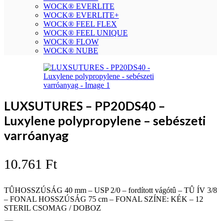
WOCK® EVERLITE
WOCK® EVERLITE+
WOCK® FEEL FLEX
WOCK® FEEL UNIQUE
WOCK® FLOW
WOCK® NUBE
LUXSUTURES – PP20DS40 –
Luxylene polypropylene – sebészeti
varróanyag
10.761
Ft
TÛHOSSZÚSÁG 40 mm – USP 2/0 – fordított vágótû – TÛ ÍV 3/8
– FONAL HOSSZÚSÁG 75 cm – FONAL SZÍNE: KÉK – 12
STERIL CSOMAG / DOBOZ