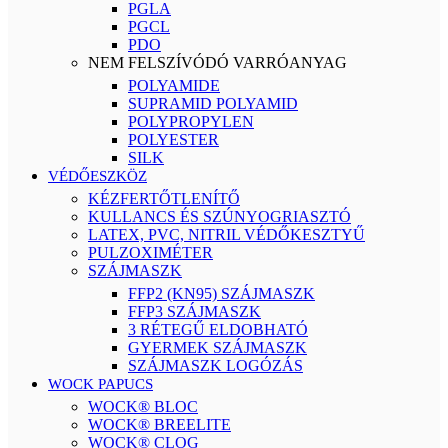
PGLA
PGCL
PDO
NEM FELSZÍVÓDÓ VARRÓANYAG
POLYAMIDE
SUPRAMID POLYAMID
POLYPROPYLEN
POLYESTER
SILK
VÉDŐESZKÖZ
KÉZFERTŐTLENÍTŐ
KULLANCS ÉS SZÚNYOGRIASZTÓ
LATEX, PVC, NITRIL VÉDŐKESZTYŰ
PULZOXIMÉTER
SZÁJMASZK
FFP2 (KN95) SZÁJMASZK
FFP3 SZÁJMASZK
3 RÉTEGŰ ELDOBHATÓ
GYERMEK SZÁJMASZK
SZÁJMASZK LOGÓZÁS
WOCK PAPUCS
WOCK® BLOC
WOCK® BREELITE
WOCK® CLOG