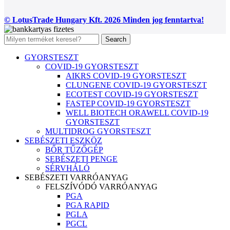
© LotusTrade Hungary Kft. 2026 Minden jog fenntartva!
Search
GYORSTESZT
COVID-19 GYORSTESZT
AIKRS COVID-19 GYORSTESZT
CLUNGENE COVID-19 GYORSTESZT
ECOTEST COVID-19 GYORSTESZT
FASTEP COVID-19 GYORSTESZT
WELL BIOTECH ORAWELL COVID-19
GYORSTESZT
MULTIDROG GYORSTESZT
SEBÉSZETI ESZKÖZ
BŐR TŰZŐGÉP
SEBÉSZETI PENGE
SÉRVHÁLÓ
SEBÉSZETI VARRÓANYAG
FELSZÍVÓDÓ VARRÓANYAG
PGA
PGA RAPID
PGLA
PGCL