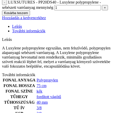
LUXSUTURES - PP20DS40 - Luxylene polypropylene -
sebészeti varróanyag mennyiség
Kosárba teszem
Hozzáadás a kedvencekhez
Leírás
További információk
Leírás
A Luxylene polypropylene egyszálas, nem felszívódó, polypropylen
alapanyagú sebészeti varróanyag. A Luxylene polypropylene
varróanyag bevonattal nem rendelkezik, minimális gyulladásos
szöveti reakció léphet fel, melyet a varróanyag környezõ szövetekbe
való fokozatos beépülése, encapsulálódása követ.
További információk
FONAL ANYAGA
Polypropylen
FONAL HOSSZA
75 cm
FONAL SZÍNE
kék
TŰHEGY
fordított vágótű
TŰHOSSZÚSÁG
40 mm
TŰ ÍV
3/8