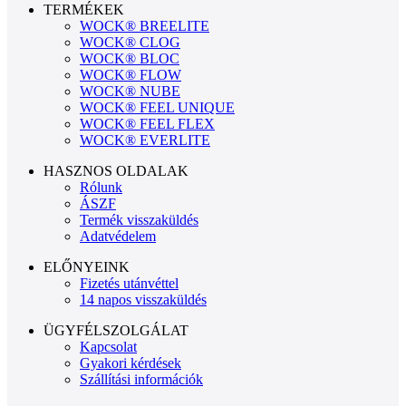
TERMÉKEK
WOCK® BREELITE
WOCK® CLOG
WOCK® BLOC
WOCK® FLOW
WOCK® NUBE
WOCK® FEEL UNIQUE
WOCK® FEEL FLEX
WOCK® EVERLITE
HASZNOS OLDALAK
Rólunk
ÁSZF
Termék visszaküldés
Adatvédelem
ELŐNYEINK
Fizetés utánvéttel
14 napos visszaküldés
ÜGYFÉLSZOLGÁLAT
Kapcsolat
Gyakori kérdések
Szállítási információk