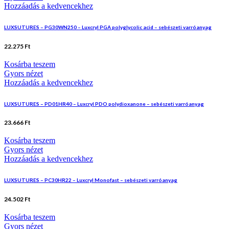
Hozzáadás a kedvencekhez
LUXSUTURES – PG30WN250 – Luxcryl PGA polyglycolic acid – sebészeti varróanyag
22.275
Ft
Kosárba teszem
Gyors nézet
Hozzáadás a kedvencekhez
LUXSUTURES – PD01HR40 – Luxcryl PDO polydioxanone – sebészeti varróanyag
23.666
Ft
Kosárba teszem
Gyors nézet
Hozzáadás a kedvencekhez
LUXSUTURES – PC30HR22 – Luxcryl Monofast – sebészeti varróanyag
24.502
Ft
Kosárba teszem
Gyors nézet