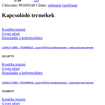
USP
2/0
Cikkszám:
PP20DS40
Címke:
sebészeti varrófonal
Kapcsolódó termékek
Kosárba teszem
Gyors nézet
Hozzáadás a kedvencekhez
LUXSUTURES – PD40HR22 – Luxcryl PDO polydioxanone – sebészeti varróanyag
20.187
Ft
Kosárba teszem
Gyors nézet
Hozzáadás a kedvencekhez
LUXSUTURES – PD30HR26 – Luxcryl PDO polydioxanone – sebészeti varróanyag
20.883
Ft
Kosárba teszem
Gyors nézet