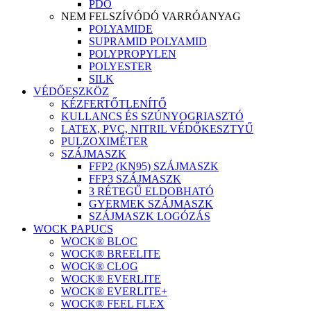
PDO
NEM FELSZÍVÓDÓ VARRÓANYAG
POLYAMIDE
SUPRAMID POLYAMID
POLYPROPYLEN
POLYESTER
SILK
VÉDŐESZKÖZ
KÉZFERTŐTLENÍTŐ
KULLANCS ÉS SZÚNYOGRIASZTÓ
LATEX, PVC, NITRIL VÉDŐKESZTYŰ
PULZOXIMÉTER
SZÁJMASZK
FFP2 (KN95) SZÁJMASZK
FFP3 SZÁJMASZK
3 RÉTEGŰ ELDOBHATÓ
GYERMEK SZÁJMASZK
SZÁJMASZK LOGÓZÁS
WOCK PAPUCS
WOCK® BLOC
WOCK® BREELITE
WOCK® CLOG
WOCK® EVERLITE
WOCK® EVERLITE+
WOCK® FEEL FLEX