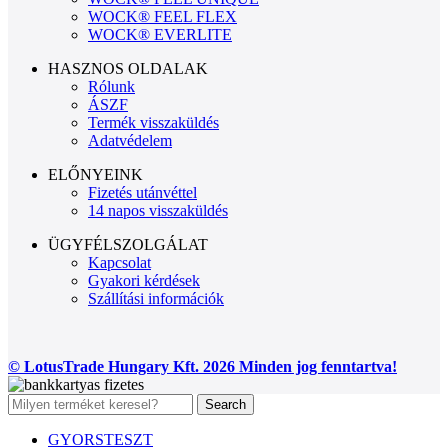
WOCK® FEEL FLEX
WOCK® EVERLITE
HASZNOS OLDALAK
Rólunk
ÁSZF
Termék visszaküldés
Adatvédelem
ELŐNYEINK
Fizetés utánvéttel
14 napos visszaküldés
ÜGYFÉLSZOLGÁLAT
Kapcsolat
Gyakori kérdések
Szállítási információk
© LotusTrade Hungary Kft. 2026 Minden jog fenntartva!
Search
GYORSTESZT