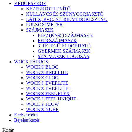
VÉDŐESZKÖZ
KÉZFERTŐTLENÍTŐ
KULLANCS ÉS SZÚNYOGRIASZTÓ
LATEX, PVC, NITRIL VÉDŐKESZTYŰ
PULZOXIMÉTER
SZÁJMASZK
FFP2 (KN95) SZÁJMASZK
FFP3 SZÁJMASZK
3 RÉTEGŰ ELDOBHATÓ
GYERMEK SZÁJMASZK
SZÁJMASZK LOGÓZÁS
WOCK PAPUCS
WOCK® BLOC
WOCK® BREELITE
WOCK® CLOG
WOCK® EVERLITE
WOCK® EVERLITE+
WOCK® FEEL FLEX
WOCK® FEEL UNIQUE
WOCK® FLOW
WOCK® NUBE
Kedvenceim
Bejelentkezés
Kosár