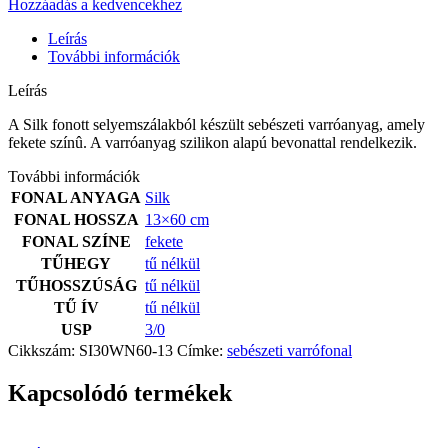
Hozzáadás a kedvencekhez
Leírás
További információk
Leírás
A Silk fonott selyemszálakból készült sebészeti varróanyag, amely
fekete színû. A varróanyag szilikon alapú bevonattal rendelkezik.
További információk
FONAL ANYAGA
Silk
FONAL HOSSZA
13×60 cm
FONAL SZÍNE
fekete
TŰHEGY
tű nélkül
TŰHOSSZÚSÁG
tű nélkül
TŰ ÍV
tű nélkül
USP
3/0
Cikkszám:
SI30WN60-13
Címke:
sebészeti varrófonal
Kapcsolódó termékek