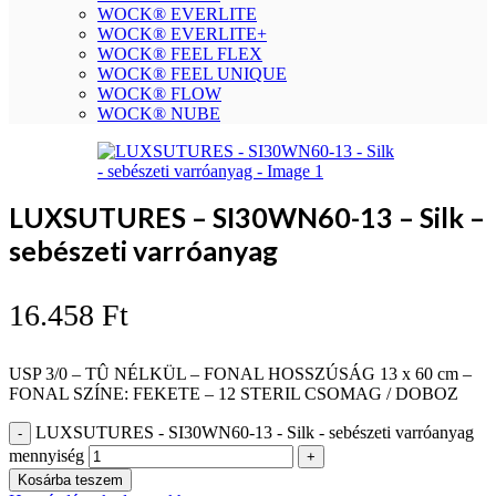
WOCK® EVERLITE
WOCK® EVERLITE+
WOCK® FEEL FLEX
WOCK® FEEL UNIQUE
WOCK® FLOW
WOCK® NUBE
LUXSUTURES – SI30WN60-13 – Silk –
sebészeti varróanyag
16.458
Ft
USP 3/0 – TÛ NÉLKÜL – FONAL HOSSZÚSÁG 13 x 60 cm –
FONAL SZÍNE: FEKETE – 12 STERIL CSOMAG / DOBOZ
LUXSUTURES - SI30WN60-13 - Silk - sebészeti varróanyag
mennyiség
Kosárba teszem