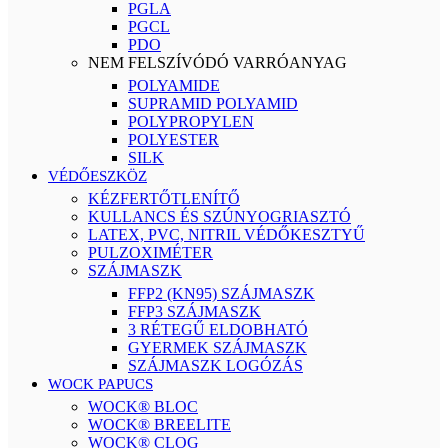
PGLA
PGCL
PDO
NEM FELSZÍVÓDÓ VARRÓANYAG
POLYAMIDE
SUPRAMID POLYAMID
POLYPROPYLEN
POLYESTER
SILK
VÉDŐESZKÖZ
KÉZFERTŐTLENÍTŐ
KULLANCS ÉS SZÚNYOGRIASZTÓ
LATEX, PVC, NITRIL VÉDŐKESZTYŰ
PULZOXIMÉTER
SZÁJMASZK
FFP2 (KN95) SZÁJMASZK
FFP3 SZÁJMASZK
3 RÉTEGŰ ELDOBHATÓ
GYERMEK SZÁJMASZK
SZÁJMASZK LOGÓZÁS
WOCK PAPUCS
WOCK® BLOC
WOCK® BREELITE
WOCK® CLOG