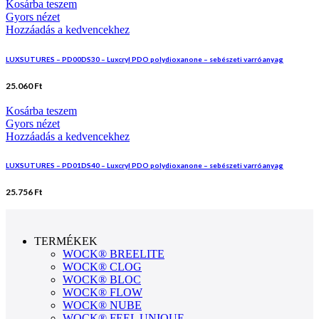
Kosárba teszem
Gyors nézet
Hozzáadás a kedvencekhez
LUXSUTURES – PD00DS30 – Luxcryl PDO polydioxanone – sebészeti varróanyag
25.060
Ft
Kosárba teszem
Gyors nézet
Hozzáadás a kedvencekhez
LUXSUTURES – PD01DS40 – Luxcryl PDO polydioxanone – sebészeti varróanyag
25.756
Ft
TERMÉKEK
WOCK® BREELITE
WOCK® CLOG
WOCK® BLOC
WOCK® FLOW
WOCK® NUBE
WOCK® FEEL UNIQUE