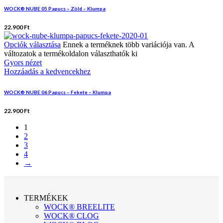
WOCK® NUBE 05 Papucs – Zöld – Klumpa
22.900
Ft
Opciók választása
Ennek a terméknek több variációja van. A
változatok a termékoldalon választhatók ki
Gyors nézet
Hozzáadás a kedvencekhez
WOCK® NUBE 06 Papucs – Fekete – Klumpa
22.900
Ft
1
2
3
4
→
TERMÉKEK
WOCK® BREELITE
WOCK® CLOG