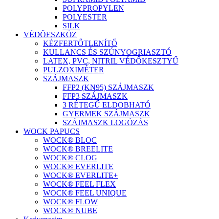
POLYPROPYLEN
POLYESTER
SILK
VÉDŐESZKÖZ
KÉZFERTŐTLENÍTŐ
KULLANCS ÉS SZÚNYOGRIASZTÓ
LATEX, PVC, NITRIL VÉDŐKESZTYŰ
PULZOXIMÉTER
SZÁJMASZK
FFP2 (KN95) SZÁJMASZK
FFP3 SZÁJMASZK
3 RÉTEGŰ ELDOBHATÓ
GYERMEK SZÁJMASZK
SZÁJMASZK LOGÓZÁS
WOCK PAPUCS
WOCK® BLOC
WOCK® BREELITE
WOCK® CLOG
WOCK® EVERLITE
WOCK® EVERLITE+
WOCK® FEEL FLEX
WOCK® FEEL UNIQUE
WOCK® FLOW
WOCK® NUBE