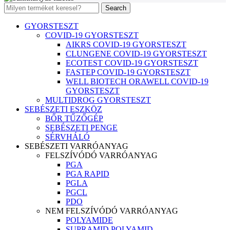
Search
GYORSTESZT
COVID-19 GYORSTESZT
AIKRS COVID-19 GYORSTESZT
CLUNGENE COVID-19 GYORSTESZT
ECOTEST COVID-19 GYORSTESZT
FASTEP COVID-19 GYORSTESZT
WELL BIOTECH ORAWELL COVID-19
GYORSTESZT
MULTIDROG GYORSTESZT
SEBÉSZETI ESZKÖZ
BŐR TŰZŐGÉP
SEBÉSZETI PENGE
SÉRVHÁLÓ
SEBÉSZETI VARRÓANYAG
FELSZÍVÓDÓ VARRÓANYAG
PGA
PGA RAPID
PGLA
PGCL
PDO
NEM FELSZÍVÓDÓ VARRÓANYAG
POLYAMIDE
SUPRAMID POLYAMID