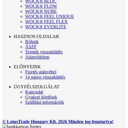
WOCK® BLOC
WOCK® FLOW
WOCK® NUBE
WOCK® FEEL UNIQUE
WOCK® FEEL FLEX
WOCK® EVERLITE
HASZNOS OLDALAK
Rólunk
ÁSZF
Termék visszaküldés
Adatvédelem
ELŐNYEINK
Fizetés utánvéttel
14 napos visszaküldés
ÜGYFÉLSZOLGÁLAT
Kapcsolat
Gyakori kérdések
Szállítási információk
© LotusTrade Hungary Kft. 2026 Minden jog fenntartva!