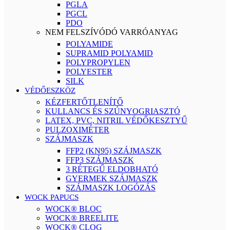
PGLA
PGCL
PDO
NEM FELSZÍVÓDÓ VARRÓANYAG
POLYAMIDE
SUPRAMID POLYAMID
POLYPROPYLEN
POLYESTER
SILK
VÉDŐESZKÖZ
KÉZFERTŐTLENÍTŐ
KULLANCS ÉS SZÚNYOGRIASZTÓ
LATEX, PVC, NITRIL VÉDŐKESZTYŰ
PULZOXIMÉTER
SZÁJMASZK
FFP2 (KN95) SZÁJMASZK
FFP3 SZÁJMASZK
3 RÉTEGŰ ELDOBHATÓ
GYERMEK SZÁJMASZK
SZÁJMASZK LOGÓZÁS
WOCK PAPUCS
WOCK® BLOC
WOCK® BREELITE
WOCK® CLOG