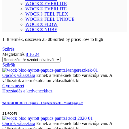
WOCK® EVERLITE
WOCK® EVERLITE+
WOCK® FEEL FLEX
WOCK® FEEL UNIQUE
WOCK® FLOW
WOCK® NUBE
1–8 termék, összesen 25 db
Sorted by price: low to high
Szűrés
Megtekintés
8
16
24
Szűrők
Opciók választása
Ennek a terméknek több variációja van. A
változatok a termékoldalon választhatók ki
Gyors nézet
Hozzáadás a kedvencekhez
WOCK® BLOC 01 Papucs – Tengerészkék – Munkapapucs
21.900
Ft
Opciók választása
Ennek a terméknek több variációja van. A
változatok a termékoldalon választhatók ki