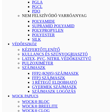
PGLA
PGCL
PDO
NEM FELSZÍVÓDÓ VARRÓANYAG
POLYAMIDE
SUPRAMID POLYAMID
POLYPROPYLEN
POLYESTER
SILK
VÉDŐESZKÖZ
KÉZFERTŐTLENÍTŐ
KULLANCS ÉS SZÚNYOGRIASZTÓ
LATEX, PVC, NITRIL VÉDŐKESZTYŰ
PULZOXIMÉTER
SZÁJMASZK
FFP2 (KN95) SZÁJMASZK
FFP3 SZÁJMASZK
3 RÉTEGŰ ELDOBHATÓ
GYERMEK SZÁJMASZK
SZÁJMASZK LOGÓZÁS
WOCK PAPUCS
WOCK® BLOC
WOCK® BREELITE
WOCK® CLOG