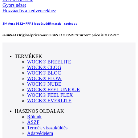
Gyors nézet
Hozzáadás a kedvencekhez
3M Aura 9332+ FFP3 légzésvédő maszk – szelepes
3.345
Ft
Original price was: 3.345 Ft.
3.069
Ft
Current price is: 3.069 Ft.
TERMÉKEK
WOCK® BREELITE
WOCK® CLOG
WOCK® BLOC
WOCK® FLOW
WOCK® NUBE
WOCK® FEEL UNIQUE
WOCK® FEEL FLEX
WOCK® EVERLITE
HASZNOS OLDALAK
Rólunk
ÁSZF
Termék visszaküldés
Adatvédelem