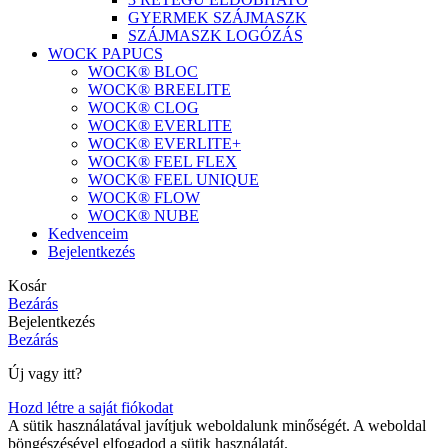
GYERMEK SZÁJMASZK
SZÁJMASZK LOGÓZÁS
WOCK PAPUCS
WOCK® BLOC
WOCK® BREELITE
WOCK® CLOG
WOCK® EVERLITE
WOCK® EVERLITE+
WOCK® FEEL FLEX
WOCK® FEEL UNIQUE
WOCK® FLOW
WOCK® NUBE
Kedvenceim
Bejelentkezés
Kosár
Bezárás
Bejelentkezés
Bezárás
Új vagy itt?
Hozd létre a saját fiókodat
A sütik használatával javítjuk weboldalunk minőségét. A weboldal
böngészésével elfogadod a sütik használatát.