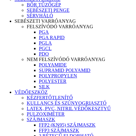
BŐR TŰZŐGÉP
SEBÉSZETI PENGE
SÉRVHÁLÓ
SEBÉSZETI VARRÓANYAG
FELSZÍVÓDÓ VARRÓANYAG
PGA
PGA RAPID
PGLA
PGCL
PDO
NEM FELSZÍVÓDÓ VARRÓANYAG
POLYAMIDE
SUPRAMID POLYAMID
POLYPROPYLEN
POLYESTER
SILK
VÉDŐESZKÖZ
KÉZFERTŐTLENÍTŐ
KULLANCS ÉS SZÚNYOGRIASZTÓ
LATEX, PVC, NITRIL VÉDŐKESZTYŰ
PULZOXIMÉTER
SZÁJMASZK
FFP2 (KN95) SZÁJMASZK
FFP3 SZÁJMASZK
3 RÉTEGŰ ELDOBHATÓ