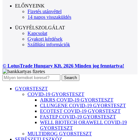
ELŐNYEINK
Fizetés utánvéttel
14 napos visszaküldés
ÜGYFÉLSZOLGÁLAT
Kapcsolat
Gyakori kérdések
Szállítási információk
© LotusTrade Hungary Kft. 2026 Minden jog fenntartva!
Search
GYORSTESZT
COVID-19 GYORSTESZT
AIKRS COVID-19 GYORSTESZT
CLUNGENE COVID-19 GYORSTESZT
ECOTEST COVID-19 GYORSTESZT
FASTEP COVID-19 GYORSTESZT
WELL BIOTECH ORAWELL COVID-19
GYORSTESZT
MULTIDROG GYORSTESZT
SEBÉSZETI ESZKÖZ