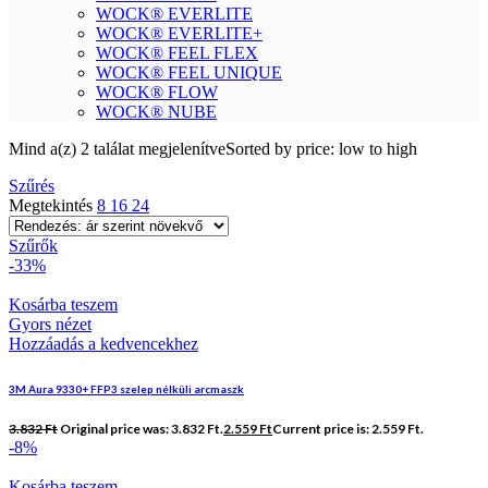
WOCK® EVERLITE
WOCK® EVERLITE+
WOCK® FEEL FLEX
WOCK® FEEL UNIQUE
WOCK® FLOW
WOCK® NUBE
Mind a(z) 2 találat megjelenítve
Sorted by price: low to high
Szűrés
Megtekintés
8
16
24
Szűrők
-33%
Kosárba teszem
Gyors nézet
Hozzáadás a kedvencekhez
3M Aura 9330+ FFP3 szelep nélküli arcmaszk
3.832
Ft
Original price was: 3.832 Ft.
2.559
Ft
Current price is: 2.559 Ft.
-8%
Kosárba teszem