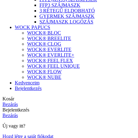
FFP3 SZÁJMASZK
3 RÉTEGŰ ELDOBHATÓ
GYERMEK SZÁJMASZK
SZÁJMASZK LOGÓZÁS
WOCK PAPUCS
WOCK® BLOC
WOCK® BREELITE
WOCK® CLOG
WOCK® EVERLITE
WOCK® EVERLITE+
WOCK® FEEL FLEX
WOCK® FEEL UNIQUE
WOCK® FLOW
WOCK® NUBE
Kedvenceim
Bejelentkezés
Kosár
Bezárás
Bejelentkezés
Bezárás
Új vagy itt?
Hozd létre a saját fiókodat