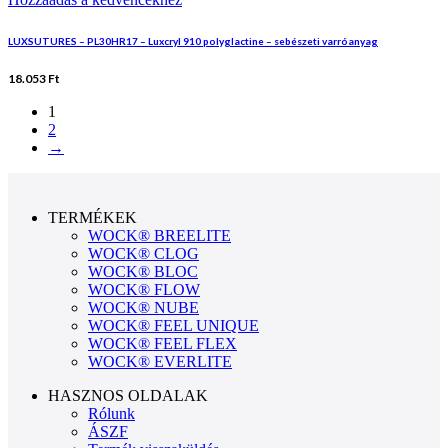
LUXSUTURES – PL30HR17 – Luxcryl 910 polyglactine – sebészeti varróanyag
18.053
Ft
1
2
→
TERMÉKEK
WOCK® BREELITE
WOCK® CLOG
WOCK® BLOC
WOCK® FLOW
WOCK® NUBE
WOCK® FEEL UNIQUE
WOCK® FEEL FLEX
WOCK® EVERLITE
HASZNOS OLDALAK
Rólunk
ÁSZF