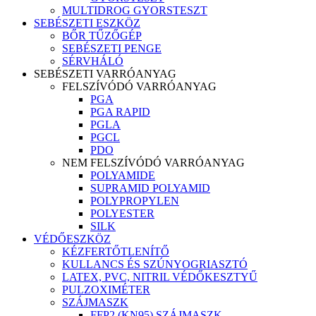
MULTIDROG GYORSTESZT
SEBÉSZETI ESZKÖZ
BŐR TŰZŐGÉP
SEBÉSZETI PENGE
SÉRVHÁLÓ
SEBÉSZETI VARRÓANYAG
FELSZÍVÓDÓ VARRÓANYAG
PGA
PGA RAPID
PGLA
PGCL
PDO
NEM FELSZÍVÓDÓ VARRÓANYAG
POLYAMIDE
SUPRAMID POLYAMID
POLYPROPYLEN
POLYESTER
SILK
VÉDŐESZKÖZ
KÉZFERTŐTLENÍTŐ
KULLANCS ÉS SZÚNYOGRIASZTÓ
LATEX, PVC, NITRIL VÉDŐKESZTYŰ
PULZOXIMÉTER
SZÁJMASZK
FFP2 (KN95) SZÁJMASZK