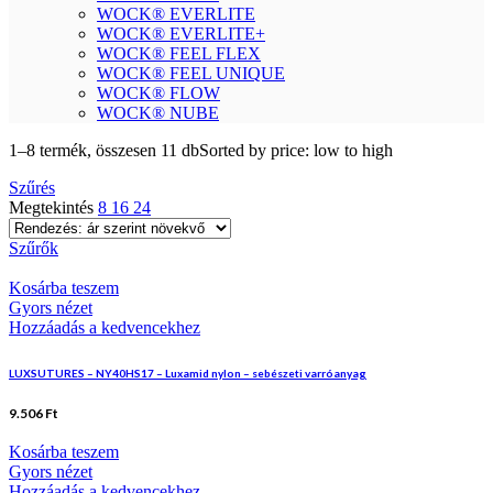
WOCK® EVERLITE
WOCK® EVERLITE+
WOCK® FEEL FLEX
WOCK® FEEL UNIQUE
WOCK® FLOW
WOCK® NUBE
1–8 termék, összesen 11 db
Sorted by price: low to high
Szűrés
Megtekintés
8
16
24
Szűrők
Kosárba teszem
Gyors nézet
Hozzáadás a kedvencekhez
LUXSUTURES – NY40HS17 – Luxamid nylon – sebészeti varróanyag
9.506
Ft
Kosárba teszem
Gyors nézet
Hozzáadás a kedvencekhez