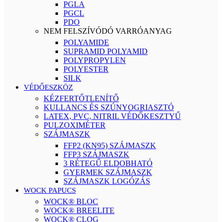
PGLA
PGCL
PDO
NEM FELSZÍVÓDÓ VARRÓANYAG
POLYAMIDE
SUPRAMID POLYAMID
POLYPROPYLEN
POLYESTER
SILK
VÉDŐESZKÖZ
KÉZFERTŐTLENÍTŐ
KULLANCS ÉS SZÚNYOGRIASZTÓ
LATEX, PVC, NITRIL VÉDŐKESZTYŰ
PULZOXIMÉTER
SZÁJMASZK
FFP2 (KN95) SZÁJMASZK
FFP3 SZÁJMASZK
3 RÉTEGŰ ELDOBHATÓ
GYERMEK SZÁJMASZK
SZÁJMASZK LOGÓZÁS
WOCK PAPUCS
WOCK® BLOC
WOCK® BREELITE
WOCK® CLOG