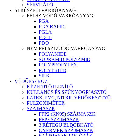
SÉRVHÁLÓ
SEBÉSZETI VARRÓANYAG
FELSZÍVÓDÓ VARRÓANYAG
PGA
PGA RAPID
PGLA
PGCL
PDO
NEM FELSZÍVÓDÓ VARRÓANYAG
POLYAMIDE
SUPRAMID POLYAMID
POLYPROPYLEN
POLYESTER
SILK
VÉDŐESZKÖZ
KÉZFERTŐTLENÍTŐ
KULLANCS ÉS SZÚNYOGRIASZTÓ
LATEX, PVC, NITRIL VÉDŐKESZTYŰ
PULZOXIMÉTER
SZÁJMASZK
FFP2 (KN95) SZÁJMASZK
FFP3 SZÁJMASZK
3 RÉTEGŰ ELDOBHATÓ
GYERMEK SZÁJMASZK
SZÁJMASZK LOGÓZÁS