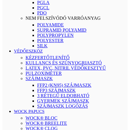
PGLA
PGCL
PDO
NEM FELSZÍVÓDÓ VARRÓANYAG
POLYAMIDE
SUPRAMID POLYAMID
POLYPROPYLEN
POLYESTER
SILK
VÉDŐESZKÖZ
KÉZFERTŐTLENÍTŐ
KULLANCS ÉS SZÚNYOGRIASZTÓ
LATEX, PVC, NITRIL VÉDŐKESZTYŰ
PULZOXIMÉTER
SZÁJMASZK
FFP2 (KN95) SZÁJMASZK
FFP3 SZÁJMASZK
3 RÉTEGŰ ELDOBHATÓ
GYERMEK SZÁJMASZK
SZÁJMASZK LOGÓZÁS
WOCK PAPUCS
WOCK® BLOC
WOCK® BREELITE
WOCK® CLOG