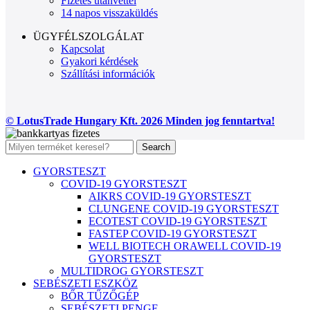
Fizetés utánvéttel
14 napos visszaküldés
ÜGYFÉLSZOLGÁLAT
Kapcsolat
Gyakori kérdések
Szállítási információk
© LotusTrade Hungary Kft. 2026 Minden jog fenntartva!
Search
GYORSTESZT
COVID-19 GYORSTESZT
AIKRS COVID-19 GYORSTESZT
CLUNGENE COVID-19 GYORSTESZT
ECOTEST COVID-19 GYORSTESZT
FASTEP COVID-19 GYORSTESZT
WELL BIOTECH ORAWELL COVID-19
GYORSTESZT
MULTIDROG GYORSTESZT
SEBÉSZETI ESZKÖZ
BŐR TŰZŐGÉP
SEBÉSZETI PENGE