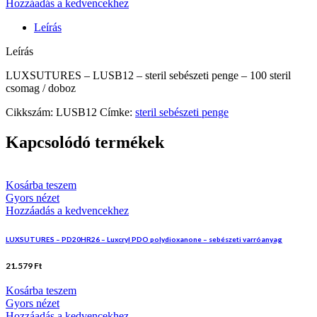
Hozzáadás a kedvencekhez
Leírás
Leírás
LUXSUTURES – LUSB12 – steril sebészeti penge – 100 steril
csomag / doboz
Cikkszám:
LUSB12
Címke:
steril sebészeti penge
Kapcsolódó termékek
Kosárba teszem
Gyors nézet
Hozzáadás a kedvencekhez
LUXSUTURES – PD20HR26 – Luxcryl PDO polydioxanone – sebészeti varróanyag
21.579
Ft
Kosárba teszem
Gyors nézet
Hozzáadás a kedvencekhez