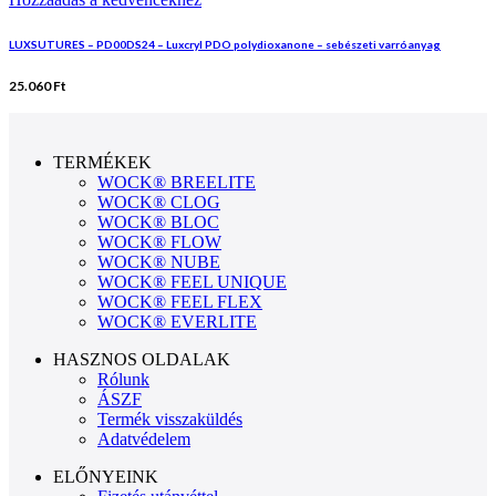
LUXSUTURES – PD00DS24 – Luxcryl PDO polydioxanone – sebészeti varróanyag
25.060
Ft
TERMÉKEK
WOCK® BREELITE
WOCK® CLOG
WOCK® BLOC
WOCK® FLOW
WOCK® NUBE
WOCK® FEEL UNIQUE
WOCK® FEEL FLEX
WOCK® EVERLITE
HASZNOS OLDALAK
Rólunk
ÁSZF
Termék visszaküldés
Adatvédelem
ELŐNYEINK