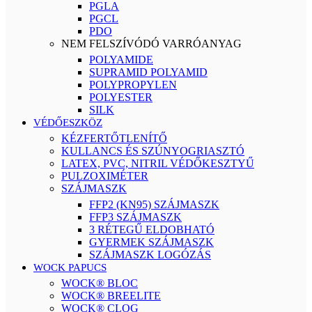
PGLA
PGCL
PDO
NEM FELSZÍVÓDÓ VARRÓANYAG
POLYAMIDE
SUPRAMID POLYAMID
POLYPROPYLEN
POLYESTER
SILK
VÉDŐESZKÖZ
KÉZFERTŐTLENÍTŐ
KULLANCS ÉS SZÚNYOGRIASZTÓ
LATEX, PVC, NITRIL VÉDŐKESZTYŰ
PULZOXIMÉTER
SZÁJMASZK
FFP2 (KN95) SZÁJMASZK
FFP3 SZÁJMASZK
3 RÉTEGŰ ELDOBHATÓ
GYERMEK SZÁJMASZK
SZÁJMASZK LOGÓZÁS
WOCK PAPUCS
WOCK® BLOC
WOCK® BREELITE
WOCK® CLOG