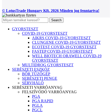
© LotusTrade Hungary Kft. 2026 Minden jog fenntartva!
Search
GYORSTESZT
COVID-19 GYORSTESZT
AIKRS COVID-19 GYORSTESZT
CLUNGENE COVID-19 GYORSTESZT
ECOTEST COVID-19 GYORSTESZT
FASTEP COVID-19 GYORSTESZT
WELL BIOTECH ORAWELL COVID-19
GYORSTESZT
MULTIDROG GYORSTESZT
SEBÉSZETI ESZKÖZ
BŐR TŰZŐGÉP
SEBÉSZETI PENGE
SÉRVHÁLÓ
SEBÉSZETI VARRÓANYAG
FELSZÍVÓDÓ VARRÓANYAG
PGA
PGA RAPID
PGLA
PGCL