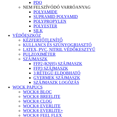
PDO
NEM FELSZÍVÓDÓ VARRÓANYAG
POLYAMIDE
SUPRAMID POLYAMID
POLYPROPYLEN
POLYESTER
SILK
VÉDŐESZKÖZ
KÉZFERTŐTLENÍTŐ
KULLANCS ÉS SZÚNYOGRIASZTÓ
LATEX, PVC, NITRIL VÉDŐKESZTYŰ
PULZOXIMÉTER
SZÁJMASZK
FFP2 (KN95) SZÁJMASZK
FFP3 SZÁJMASZK
3 RÉTEGŰ ELDOBHATÓ
GYERMEK SZÁJMASZK
SZÁJMASZK LOGÓZÁS
WOCK PAPUCS
WOCK® BLOC
WOCK® BREELITE
WOCK® CLOG
WOCK® EVERLITE
WOCK® EVERLITE+
WOCK® FEEL FLEX