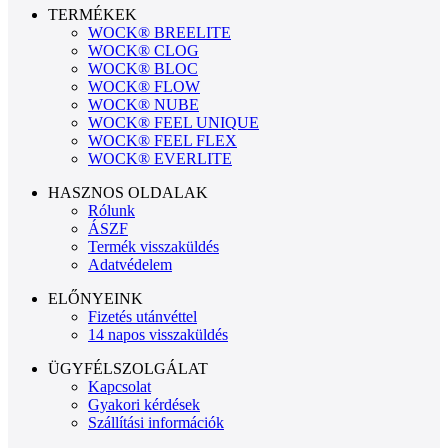
TERMÉKEK
WOCK® BREELITE
WOCK® CLOG
WOCK® BLOC
WOCK® FLOW
WOCK® NUBE
WOCK® FEEL UNIQUE
WOCK® FEEL FLEX
WOCK® EVERLITE
HASZNOS OLDALAK
Rólunk
ÁSZF
Termék visszaküldés
Adatvédelem
ELŐNYEINK
Fizetés utánvéttel
14 napos visszaküldés
ÜGYFÉLSZOLGÁLAT
Kapcsolat
Gyakori kérdések
Szállítási információk