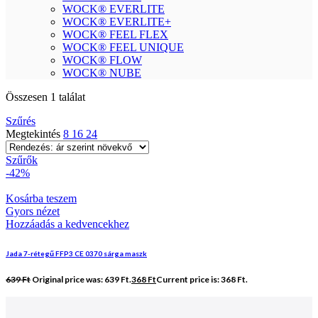
WOCK® EVERLITE
WOCK® EVERLITE+
WOCK® FEEL FLEX
WOCK® FEEL UNIQUE
WOCK® FLOW
WOCK® NUBE
Összesen 1 találat
Szűrés
Megtekintés
8
16
24
Szűrők
-42%
Kosárba teszem
Gyors nézet
Hozzáadás a kedvencekhez
Jada 7-rétegű FFP3 CE 0370 sárga maszk
639
Ft
Original price was: 639 Ft.
368
Ft
Current price is: 368 Ft.